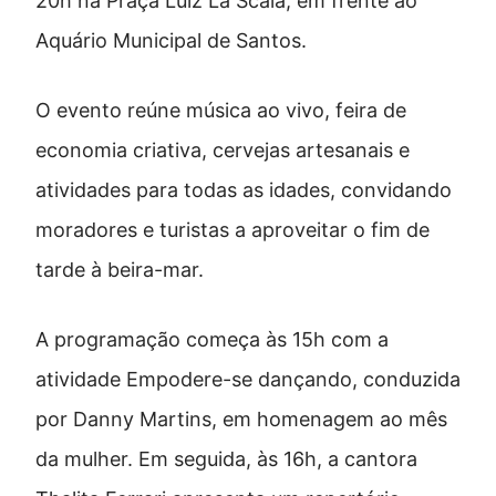
20h
na
Praça Luiz La Scala
,
em
frente
ao
Aquário Municipal de Santos
.
O
evento
reúne
música
ao
vivo,
feira
de
economia
criativa,
cervejas
artesanais
e
atividades
para
todas
as
idades,
convidando
moradores
e
turistas
a
aproveitar
o
fim
de
tarde
à
beira-
mar.
A
programação
começa
às
15h
com
a
atividade
Empodere-
se
dançando
,
conduzida
por
Danny Martins
,
em
homenagem
ao
mês
da
mulher.
Em
seguida,
às
16h,
a
cantora