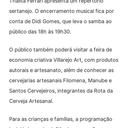
Thalita Ferrari
apresenta
um
repertório
sertanejo.
O
encerramento
musical
fica
por
conta
de
Didi Gomes
,
que
leva
o
samba
ao
público
das
18h
às 19h30.
O
público
também
poderá
visitar
a
feira
de
economia
criativa
Villarejo Art
,
com
produtos
autorais
e
artesanato,
além
de
conhecer
as
cervejarias
artesanais
Filomena
,
Manube
e
Santos Cervejeiros
,
integrantes
da
Rota
da
Cerveja
Artesanal.
Para
as
crianças
e
famílias,
a
programação