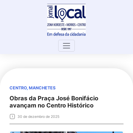
Skip
to
content
CENTRO
,
MANCHETES
Obras da Praça José Bonifácio
avançam no Centro Histórico
30 de dezembro de 2025