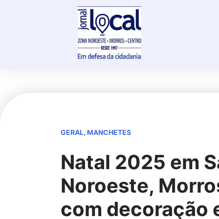
Skip
to
content
GERAL
,
MANCHETES
Natal 2025 em S
Noroeste, Morro
com decoração e