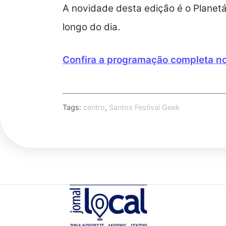
A novidade desta edição é o Planetá
longo do dia.
Confira a programação completa no 
Tags:
centro
,
Santos Festival Geek