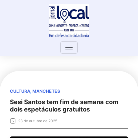
Skip
to
content
CULTURA
,
MANCHETES
Sesi Santos tem fim de semana com
dois espetáculos gratuitos
23 de outubro de 2025