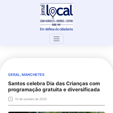
Skip
to
content
GERAL
,
MANCHETES
Santos celebra Dia das Crianças com
programação gratuita e diversificada
10 de outubro de 2025