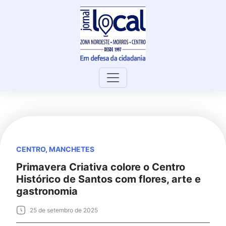
Skip
to
content
CENTRO
,
MANCHETES
Primavera Criativa colore o Centro
Histórico de Santos com flores, arte e
gastronomia
25 de setembro de 2025