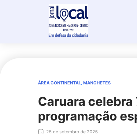
Skip
to
content
ÁREA CONTINENTAL
,
MANCHETES
Caruara celebra
programação esp
25 de setembro de 2025