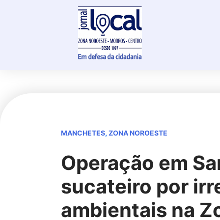
Skip
to
content
MANCHETES
,
ZONA NOROESTE
Operação em San
sucateiro por ir
ambientais na Z