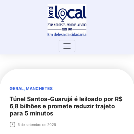
Skip
to
content
GERAL
,
MANCHETES
Túnel Santos-Guarujá é leiloado por R$
6,8 bilhões e promete reduzir trajeto
para 5 minutos
5 de setembro de 2025