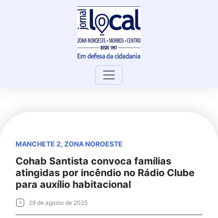
Skip
to
content
MANCHETE 2
,
ZONA NOROESTE
Cohab Santista convoca famílias
atingidas por incêndio no Rádio Clube
para auxílio habitacional
29 de agosto de 2025