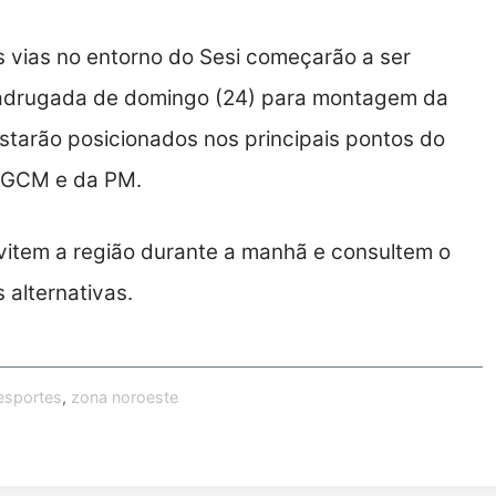
s vias no entorno do Sesi começarão a ser
 madrugada de domingo (24) para montagem da
starão posicionados nos principais pontos do
da GCM e da PM.
vitem a região durante a manhã e consultem o
 alternativas.
esportes
,
zona noroeste