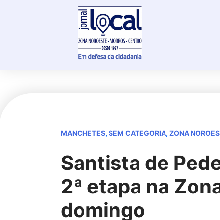
Skip
to
content
MANCHETES
,
SEM CATEGORIA
,
ZONA NOROES
Santista de Ped
2ª etapa na Zon
domingo