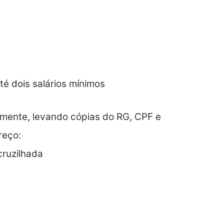
até dois salários mínimos
almente, levando cópias do RG, CPF e
reço:
cruzilhada