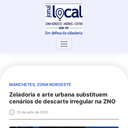
Skip
to
content
MANCHETES
,
ZONA NOROESTE
Zeladoria e arte urbana substituem
cenários de descarte irregular na ZNO
22 de julho de 2025