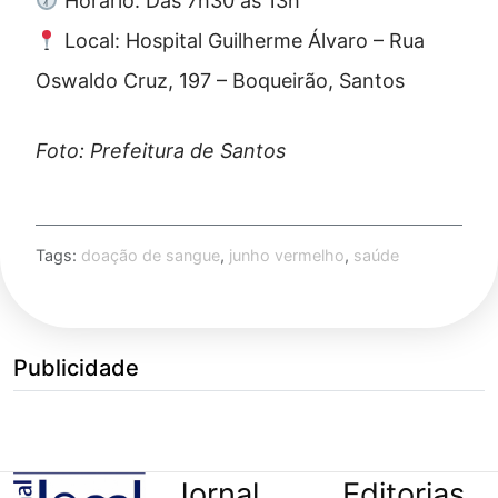
Horário: Das 7h30 às 13h
Local: Hospital Guilherme Álvaro – Rua
Oswaldo Cruz, 197 – Boqueirão, Santos
Foto: Prefeitura de Santos
Tags:
doação de sangue
,
junho vermelho
,
saúde
Publicidade
Jornal
Editorias