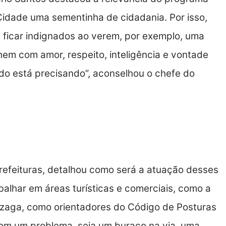
Cidade uma sementinha de cidadania. Por isso,
ficar indignados ao verem, por exemplo, uma
em com amor, respeito, inteligência e vontade
o está precisando”, aconselhou o chefe do
 dos Novos Guardiões
refeituras, detalhou como será a atuação desses
balhar em áreas turísticas e comerciais, como a
onzaga, como orientadores do Código de Posturas
om um problema, seja um buraco na via, uma