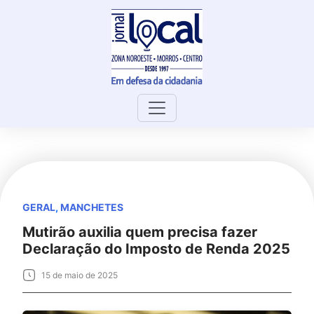
Skip
to
content
GERAL
,
MANCHETES
Mutirão auxilia quem precisa fazer
Declaração do Imposto de Renda 2025
15 de maio de 2025