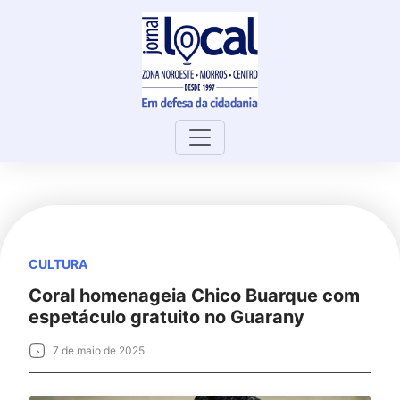
Skip
to
content
CULTURA
Coral homenageia Chico Buarque com
espetáculo gratuito no Guarany
7 de maio de 2025