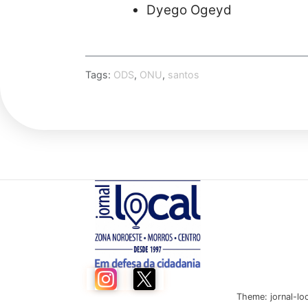
Dyego Ogeyd
Tags:
ODS
,
ONU
,
santos
Theme: jornal-lo