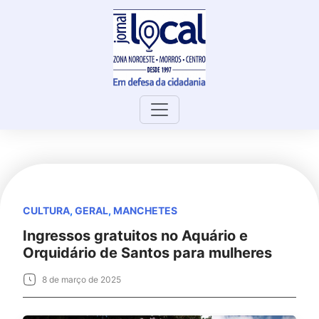
Skip
to
content
CULTURA
,
GERAL
,
MANCHETES
Ingressos gratuitos no Aquário e
Orquidário de Santos para mulheres
8 de março de 2025