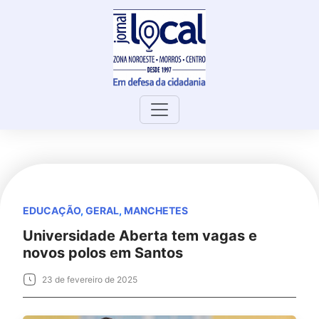
Skip
to
content
EDUCAÇÃO
,
GERAL
,
MANCHETES
Universidade Aberta tem vagas e
novos polos em Santos
23 de fevereiro de 2025