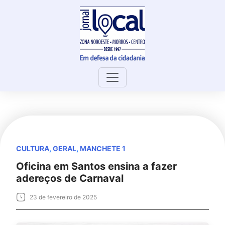
Skip
to
content
CULTURA
,
GERAL
,
MANCHETE 1
Oficina em Santos ensina a fazer
adereços de Carnaval
23 de fevereiro de 2025