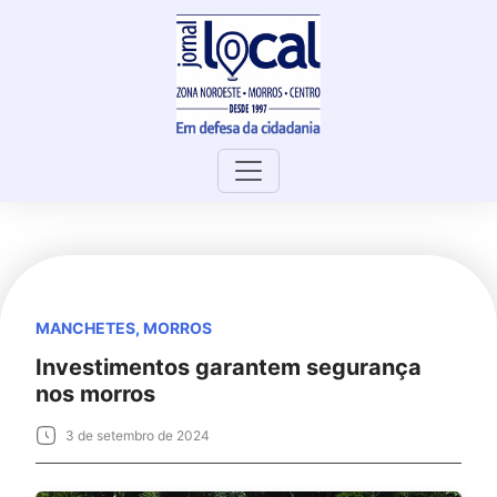
Skip
to
content
MANCHETES
,
MORROS
Investimentos garantem segurança
nos morros
3 de setembro de 2024