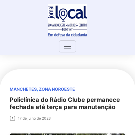
Skip
to
content
MANCHETES
,
ZONA NOROESTE
Policlínica do Rádio Clube permanece
fechada até terça para manutenção
17 de julho de 2023