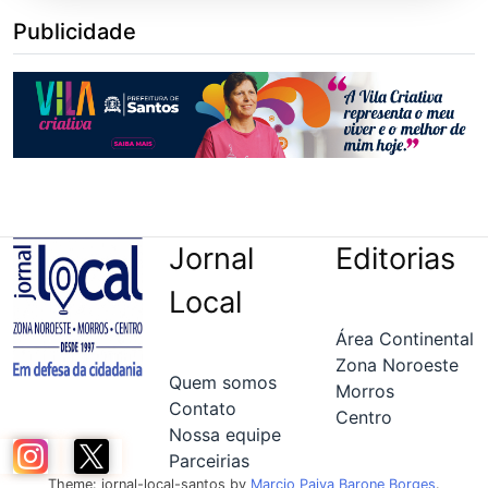
Publicidade
Jornal
Editorias
Local
Área Continental
Zona Noroeste
Quem somos
Morros
Contato
Centro
Nossa equipe
Parceirias
Theme: jornal-local-santos by
Marcio Paiva Barone Borges
.