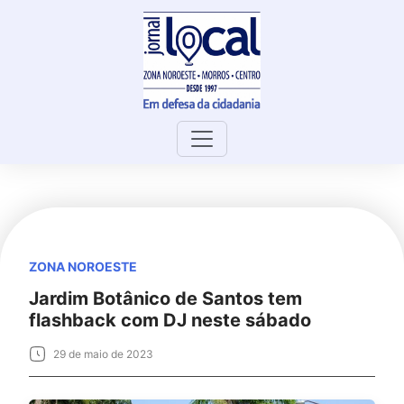
Skip
to
content
ZONA NOROESTE
Jardim Botânico de Santos tem
flashback com DJ neste sábado
29 de maio de 2023