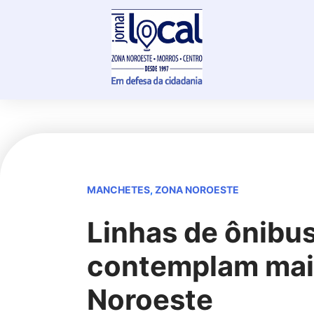
Skip
to
content
MANCHETES
,
ZONA NOROESTE
Linhas de ônibu
contemplam mais
Noroeste