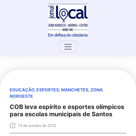
Skip
to
content
EDUCAÇÃO
,
ESPORTES
,
MANCHETES
,
ZONA
NOROESTE
COB leva espírito e esportes olímpicos
para escolas municipais de Santos
13 de outubro de 2022