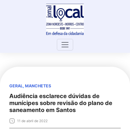
Skip
to
content
GERAL
,
MANCHETES
Audiência esclarece dúvidas de
munícipes sobre revisão do plano de
saneamento em Santos
11 de abril de 2022