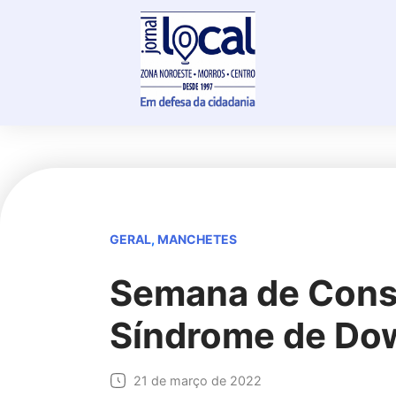
Skip
to
content
GERAL
,
MANCHETES
Semana de Consc
Síndrome de Do
21 de março de 2022