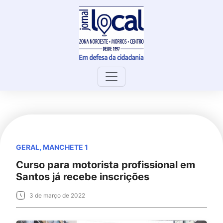
Skip
to
content
GERAL
,
MANCHETE 1
Curso para motorista profissional em
Santos já recebe inscrições
3 de março de 2022