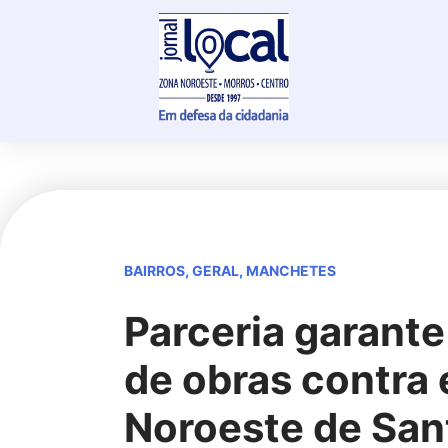
Skip
to
content
BAIRROS
,
GERAL
,
MANCHETES
Parceria garant
de obras contra
Noroeste de San